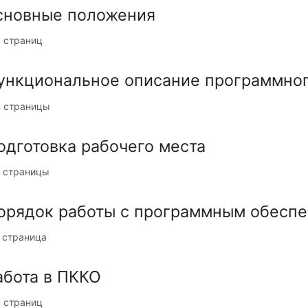
сновные положения
 страниц
ункциональное описание программно
4 страницы
одготовка рабочего места
 страницы
орядок работы с программным обесп
 страница
абота в ПККО
 страниц