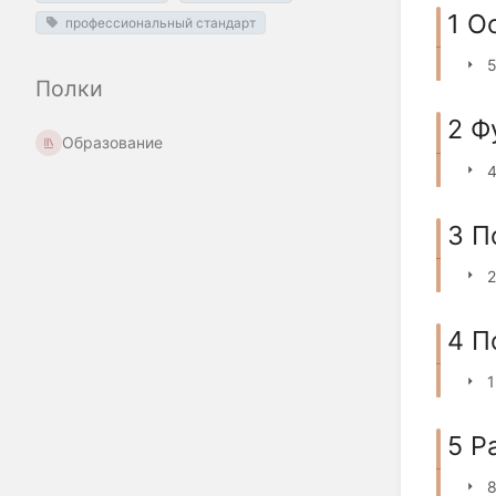
1 О
профессиональный стандарт
5
Полки
2 Ф
Образование
3 П
2
4 П
1
5 Р
8