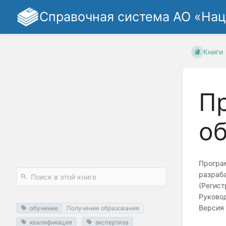
Справочная система АО «На
Книги
П
о
Програ
разраб
(Регист
Руково
Версия 
обучение
Получение образования
квалификация
экспертиза