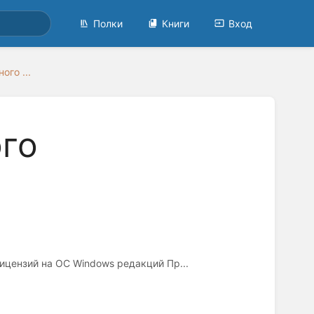
Полки
Книги
Вход
ого ...
ого
ицензий на ОС Windows редакций Пр...