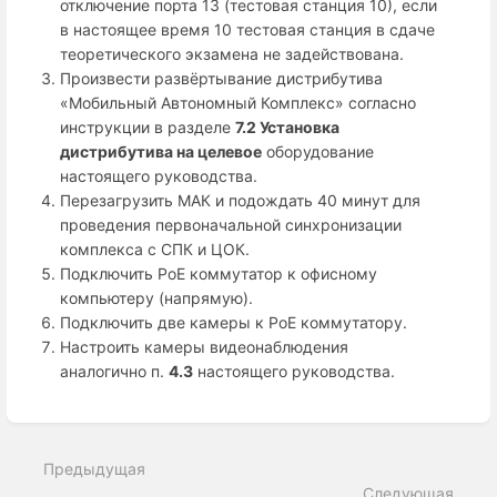
отключение порта 13 (тестовая станция 10), если
в настоящее время 10 тестовая станция в сдаче
теоретического экзамена не задействована.
Произвести развёртывание дистрибутива
«Мобильный Автономный Комплекс» согласно
инструкции в разделе
7.2 Установка
дистрибутива на целевое
оборудование
настоящего руководства.
Перезагрузить МАК и подождать 40 минут для
проведения первоначальной синхронизации
комплекса с СПК и ЦОК.
Подключить PoE коммутатор к офисному
компьютеру (напрямую).
Подключить две камеры к PoE коммутатору.
Настроить камеры видеонаблюдения
аналогично п.
4.3
настоящего руководства.
Войти
в
режим
Предыдущая
выбора
раздела
Следующая