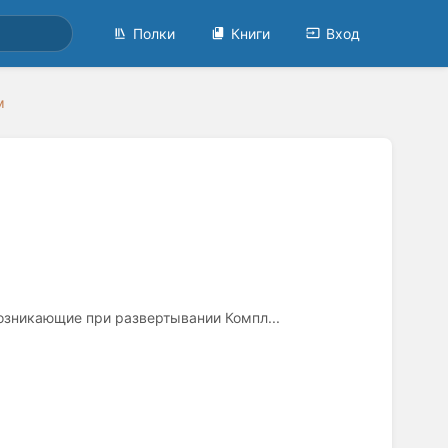
Полки
Книги
Вход
м
озникающие при развертывании Компл...